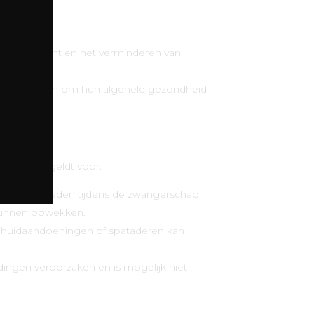
n.
en van de teint en het verminderen van
 behandelingen om hun algehele gezondheid
ijden. Dit geldt voor:
emeen afgeraden tijdens de zwangerschap,
 kunnen opwekken.
, huidaandoeningen of spataderen kan
ingen veroorzaken en is mogelijk niet