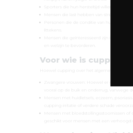
Sporters die hun hersteltijd willen verkorte
Mensen die last hebben van stress, angst 
Personen die de conditie van hun huid wille
littekens.
Mensen die geïnteresseerd zijn in alterna
en welzijn te bevorderen.
Voor wie is cupping m
Hoewel cupping over het algemeen veilig is, z
Zwangere vrouwen: Hoewel er geen direct b
vooral op de buik en onderrug, vanwege 
Mensen met huidletsels, eczeem, psoriasi
cupping irritatie of verdere schade veroorz
Mensen met bloedstollingsstoornissen of 
geschikt voor mensen met een verhoogd r