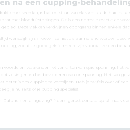
en na een cupping-behandelin
rukt moet worden, is het ontstaan van vlekken op de huid na de
jkbaar met bloeduitstortingen. Dit is een normale reactie en w
de gebied. Deze vlekken verdwijnen doorgaans binnen enkele da
ltijd wenselijk zijn, moeten ze niet als alarmerend worden besc
 cupping, zodat ze goed geïnformeerd zijn voordat ze een beha
an voordelen, waaronder het verlichten van spierspanning, het ve
 ontstekingen en het bevorderen van ontspanning. Het kan gesc
het beter is om cupping te vermijden. Heb je twijfels over of ee
eg je huisarts of je cupping specialist.
 in Zutphen en omgeving? Neem gerust contact op of maak een 