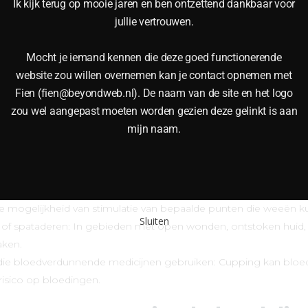
Ik kijk terug op mooie jaren en ben ontzettend dankbaar voor
n, spierpijn willen verminderen en hun prestaties willen verbetere
jullie vertrouwen.
of spanning en behoefte hebben aan ontspanning en verlichting.
n verbeteren, zoals het verminderen van cellulitis, het verbeter
Mocht je iemand kennen die deze goed functionerende
website zou willen overnemen kan je contact opnemen met
tieve therapieën en openstaan ​​voor het verkennen van nieuwe
Fien (fien@beyondweb.nl). De naam van de site en het logo
zou wel aangepast moeten worden gezien deze gelinkt is aan
mijn naam.
ogelijk niet geschikt?
ijn er bepaalde situaties waarin het beter is om cupping te verm
ewijs is van schadelijke effecten, wordt cupping over het alg
de mogelijkheid van stimulatie van bepaalde punten die weeën
Sluiten
s of spataderen: In gebieden met open wonden, ontstoken huid
aken.
die bloedverdunnende medicijnen gebruiken: Cupping kan bloed
isico op bloedingen.