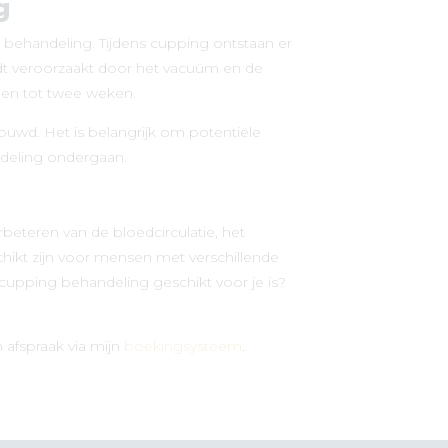
g
 behandeling. Tijdens cupping ontstaan er
ordt veroorzaakt door het vacuüm en de
gen tot twee weken.
houwd. Het is belangrijk om potentiële
ndeling ondergaan.
rbeteren van de bloedcirculatie, het
hikt zijn voor mensen met verschillende
n cupping behandeling geschikt voor je is?
afspraak via mijn
boekingsysteem
.