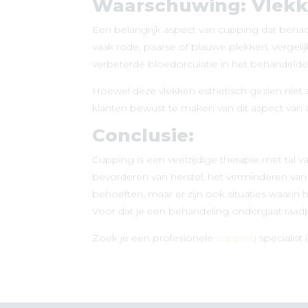
Waarschuwing: Vlekk
Een belangrijk aspect van cupping dat benad
vaak rode, paarse of blauwe plekken, vergeli
verbeterde bloedcirculatie in het behandel
Hoewel deze vlekken esthetisch gezien niet a
klanten bewust te maken van dit aspect van
Conclusie:
Cupping is een veelzijdige therapie met tal v
bevorderen van herstel, het verminderen van
behoeften, maar er zijn ook situaties waarin 
Voor dat je een behandeling ondergaat raadpe
Zoek je een profesionele
cupping
specialist